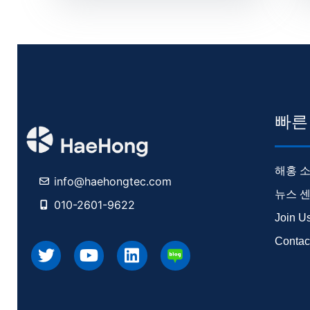
빠른
해홍 
info@haehongtec.com
뉴스 
010-2601-9622
Join U
Contac