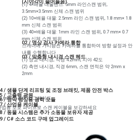
(시야각이 줄어들음)
(1) 4×배율 대물렌즈: 5mm 라인스캔 범위,
3.5mm×3.5mm 신체 스캔 범위
(2) 10×배율 대물: 2.5mm 라인 스캔 범위, 1.8 mm× 1.8
mm 신체 스캔 범위
(3) 40×배율 대물: 1mm 라인 스캔 범위, 0.7 mm× 0.7
mm 신체 스캔 범위
02 / 영상 검사 카메라 통합
스캐너에 가시광선 카메라를 통합하여 방향 설정과 안
내를 수행합니다
03 / 맞춤형 내시경 스캔 헤드
(1) 정교 내시경, 직경 4.2mm, 시야 42도
(2) 측면 내시경, 직경 6mm, 스캔 면적은 약 2mm x
2mm
04 / 샘플 단계 리프팅 및 조정 브래킷, 제품 안전 박스
05 / 고출력 광원
15 mW 고출력 업그레이드
06 / 망막 영상용 광학 모듈
07 / 산업용 케이블
산업용 보호 파이프로 스캔 케이블을 보강하세요
08 / 동물 시스템은 추가 소동물 보유자 제공
09 / C# 소스 코드 구매 업그레이드