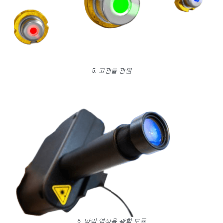
5. 고광률 광원
6. 망막 영상용 광학 모듈