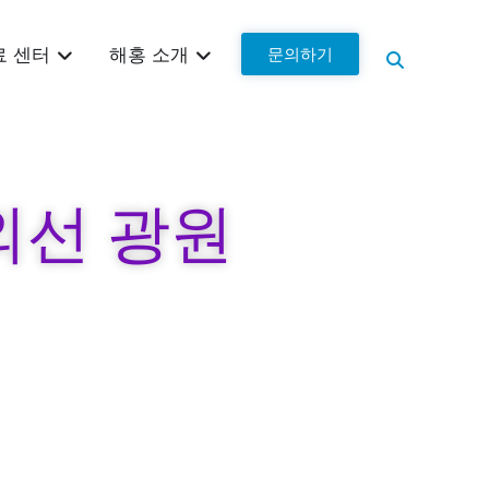
문의하기
료 센터
해홍 소개
자외선 광원