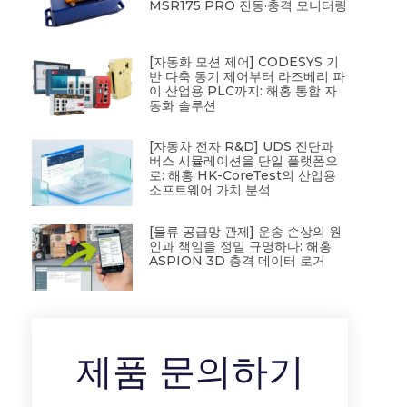
MSR175 PRO 진동·충격 모니터링
[자동화 모션 제어] CODESYS 기
반 다축 동기 제어부터 라즈베리 파
이 산업용 PLC까지: 해홍 통합 자
동화 솔루션
[자동차 전자 R&D] UDS 진단과
버스 시뮬레이션을 단일 플랫폼으
로: 해홍 HK-CoreTest의 산업용
소프트웨어 가치 분석
[물류 공급망 관제] 운송 손상의 원
인과 책임을 정밀 규명하다: 해홍
ASPION 3D 충격 데이터 로거
제품 문의하기