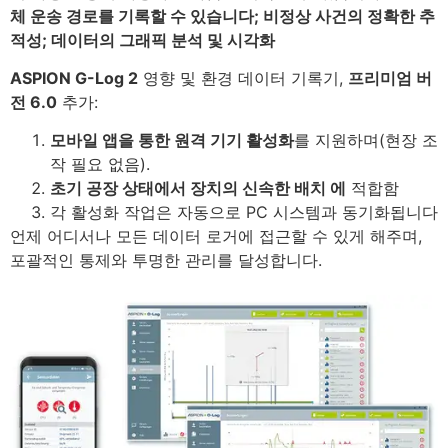
체
운송 경로를 기록
할 수 있습니다;
비정상 사건의
정확한
추
적성
;
데이터의 그래픽
분석
및
시각화
ASPION
G-Log
2
영향
및
환경
데이터
기록
기
,
프리미엄
버
전
6.0
추가:
모바일
앱을
통한
원격
기기 활성화
를 지원
하며(
현장
조
작
필요
없음
).
초기
공장 상태
에서
장치의 신속
한 배치
에
적합함
각
활성화
작업
은
자동으로
PC
시스템
과
동기화됩니다
언제 어디서나 모든 데이터 로거에 접근할 수 있게 해주며,
포괄적인
통제
와
투명
한 관리를
달성합니다
.