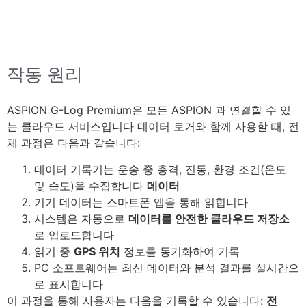
작동 원리
ASPION
G-Log
Premium
은
모든
ASPION
과 연결할 수 있
는 클라우드 서비스입니다 데이터
로거
와 함께
사용할 때
,
전
체
과정
은
다음과
같습니다
:
데이터
기록
기는 운송 중 충격, 진동, 환경 조건(온도
및 습도)을 수집합니다
데이터
기기
데이터는
스마트폰
앱을
통해 읽힙니다
시스템은
자동으로
데이터를 안전한
클라우드
저장소
로
업로드합니다
읽기
중
GPS
위치
정보를
동기화
하여
기록
PC
소프트웨어
는 최신
데이터
와
분석
결과를
실시간으
로
표시합니다
이
과정을
통해
사용자는
다음을
기록할 수 있습니다
:
전