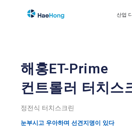
산업 
해홍ET-Prime
컨트롤러 터치스
정전식 터치스크린
눈부시
고 우아하며 선견지명이 있다