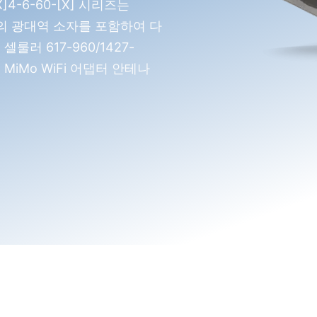
4-6-60-[X] 시리즈는
4개의 광대역 소자를 포함하여 다
룰러 617-960/1427-
×4 MiMo WiFi 어댑터 안테나