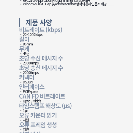
RP1210A Application Programming Interface 제공
Windows HTML-Help 및 Adobe Acrobat 형식의 온라인 문서 제공
제품 사양
비트레이트 (kbps)
20 - 1000 kbps
길이
86 mm
무게
49 g
초당 수신 메시지 수
20000 mps
초당 송신 메시지 수
20000 mps
커넥터
DSUB 9
인터페이스
PCI Express
CAN FD 비트레이트
Up to 8 Mbit/s
타임스탬프 해상도 (μs)
1 µs
오류 카운터 읽기
지원
오류 프레임 생성
지원