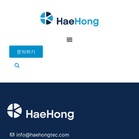
문의하기
info@haehongtec.com