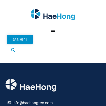
문의하기
info@haehongtec.com