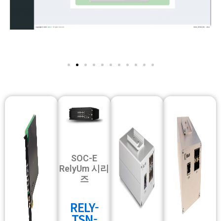
SOC-E
RelyUm 시리
즈
RELY-
TSN-