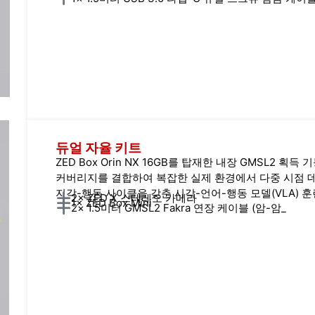
듀얼 자율 키트
ZED Box Orin NX 16GB를 탑재한 내장 GMSL2
커버리지를 결합하여 복잡한 실제 환경에서 다중 시점 데
지각-행동 사이클을 갖춘 시각-언어-행동 모델(VLA) 
2× ZED X 스테레오 카메라
1× ZED Box Mini
2× 1.5미터 GMSL2 Fakra 연장 케이블 (암-암_