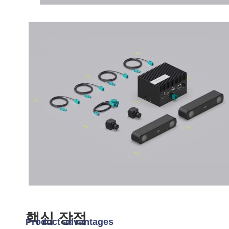
핵심 장점
Product advantages