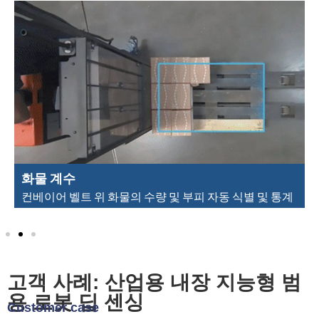
화물 계수
컨베이어 벨트 위 화물의 수량 및 부피 자동 식별 및 통계
고객 사례: 산업용 내장 지능형 범
용 로봇 딥 센싱
Customer case