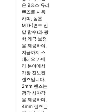
은 9요소 유리
렌즈를 사용
하며, 높은
MTF(변조 전
달 함수)와 광
학 왜곡 보정
을 제공하여,
지금까지 스
테레오 카메
라 분야에서
가장 진보된
렌즈입니다.
2mm 렌즈는
광각 시야각
을 제공하며,
4mm 렌즈는