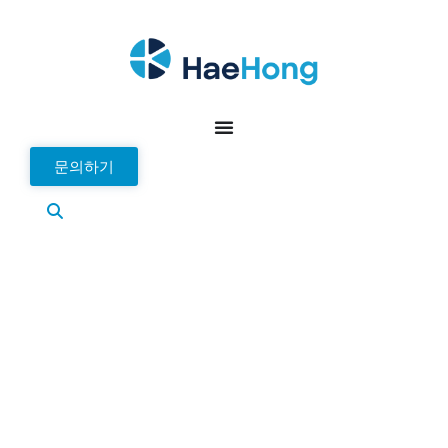
문의하기
Stereolabs ZED X 시리즈 쌍안 입체
카메라
IP67 보호 등급: GMSL2 파노라마 셔터 쌍안경 스
테레오 카메라
ZED X 시리즈는 기계 자동화 및 디지털 트윈 응용을 위해
특별히 설계된 ZED X, ZED X Mini, ZED X One 세 가지 제
품으로 구성되어 있습니다. 전체 시리즈는 알루미늄 차체와