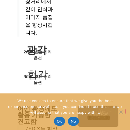
장거리에서
깊이 인식과
이미지 품질
을 향상시킵
니다.
광각
2mm 초점 거리
옵션
협각
4mm 초점 거리
옵션
We use cookies to ensure that we give you the best
experience on our website. If you continue to use this site we
어떤 환경에도
will assume that you are happy with it.
활용 가능한
견고함
Ok
No
ZED X는 현장