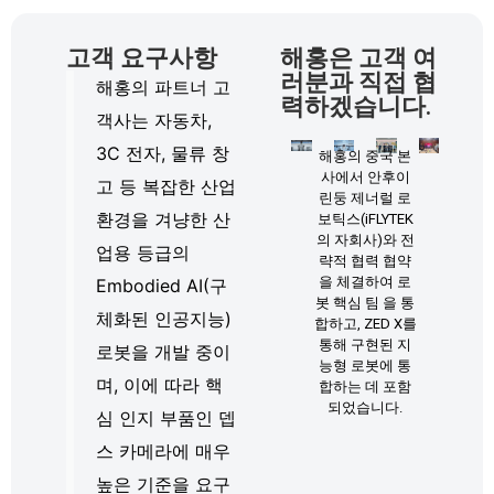
고객 요구사항
해홍은 고객 여
러분과 직접 협
해홍의 파트너 고
력하겠습니다.
객사는 자동차,
3C 전자, 물류 창
해홍의 중국 본
사에서 안후이
고 등 복잡한 산업
린둥 제너럴 로
환경을 겨냥한 산
보틱스(iFLYTEK
의 자회사)와 전
업용 등급의
략적 협력 협약
을 체결하여 로
Embodied AI(구
봇 핵심 팀 을 통
체화된 인공지능)
합하고, ZED X를
통해 구현된 지
로봇을 개발 중이
능형 로봇에 통
며, 이에 따라 핵
합하는 데 포함
되었습니다.
심 인지 부품인 뎁
스 카메라에 매우
높은 기준을 요구