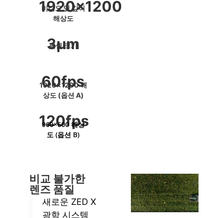
1920×1200
비디오 및 깊이
해상도
3μm
픽셀 크기
60fps
1920×1200 해
상도 (옵션 A)
120fps
960×600 해상
도 (옵션 B)
비교 불가한
렌즈 품질
새로운 ZED X
광학 시스템